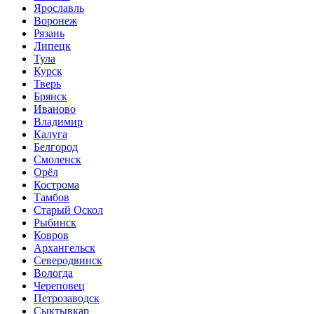
Ярославль
Воронеж
Рязань
Липецк
Тула
Курск
Тверь
Брянск
Иваново
Владимир
Калуга
Белгород
Смоленск
Орёл
Кострома
Тамбов
Старый Оскол
Рыбинск
Ковров
Архангельск
Северодвинск
Вологда
Череповец
Петрозаводск
Сыктывкар