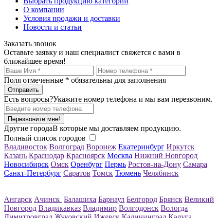
Выбрать продукцию категории
О компании
Условия продажи и доставки
Новости и статьи
Заказать звонок
Оставьте заявку и наш специалист свяжется с вами в
ближайшее время!
Поля отмеченные
*
обязательны для заполнения
Есть вопросы?
Укажите номер телефона и мы вам перезвоним.
Перезвоните мне!
Другие города
В которые мы доставляем продукцию.
Полный список городов
Владивосток
Волгоград
Воронеж
Екатеринбург
Иркутск
Казань
Краснодар
Красноярск
Москва
Нижний Новгород
Новосибирск
Омск
Оренбург
Пермь
Ростов-на-Дону
Самара
Санкт-Петербург
Саратов
Томск
Тюмень
Челябинск
Ангарск
Ачинск
Балашиха
Барнаул
Белгород
Брянск
Великий
Новгород
Владикавказ
Владимир
Волгодонск
Вологда
Димитровград
Жуковский
Ижевск
Калининград
Калуга