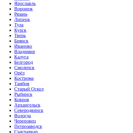
Ярославль
Воронеж
Рязань
Липецк
Тула
Курск
Тверь
Брянск
Иваново
Владимир
Калуга
Белгород
Смоленск
Орёл
Кострома
Тамбов
Старый Оскол
Рыбинск
Ковров
Архангельск
Северодвинск
Вологда
Череповец
Петрозаводск
Сыктывкар