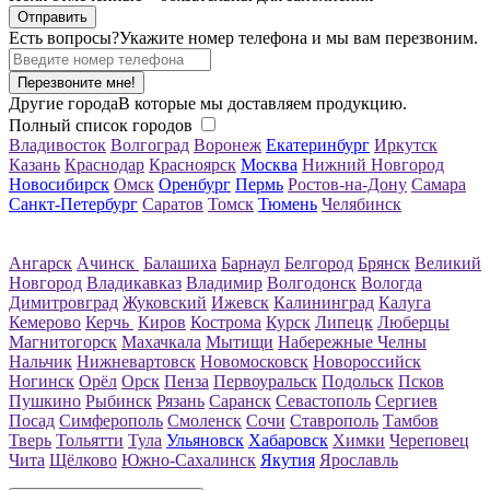
Есть вопросы?
Укажите номер телефона и мы вам перезвоним.
Перезвоните мне!
Другие города
В которые мы доставляем продукцию.
Полный список городов
Владивосток
Волгоград
Воронеж
Екатеринбург
Иркутск
Казань
Краснодар
Красноярск
Москва
Нижний Новгород
Новосибирск
Омск
Оренбург
Пермь
Ростов-на-Дону
Самара
Санкт-Петербург
Саратов
Томск
Тюмень
Челябинск
Ангарск
Ачинск
Балашиха
Барнаул
Белгород
Брянск
Великий
Новгород
Владикавказ
Владимир
Волгодонск
Вологда
Димитровград
Жуковский
Ижевск
Калининград
Калуга
Кемерово
Керчь
Киров
Кострома
Курск
Липецк
Люберцы
Магнитогорск
Махачкала
Мытищи
Набережные Челны
Нальчик
Нижневартовск
Новомосковск
Новороссийск
Ногинск
Орёл
Орск
Пенза
Первоуральск
Подольск
Псков
Пушкино
Рыбинск
Рязань
Саранск
Севастополь
Сергиев
Посад
Симферополь
Смоленск
Сочи
Ставрополь
Тамбов
Тверь
Тольятти
Тула
Ульяновск
Хабаровск
Химки
Череповец
Чита
Щёлково
Южно-Сахалинск
Якутия
Ярославль