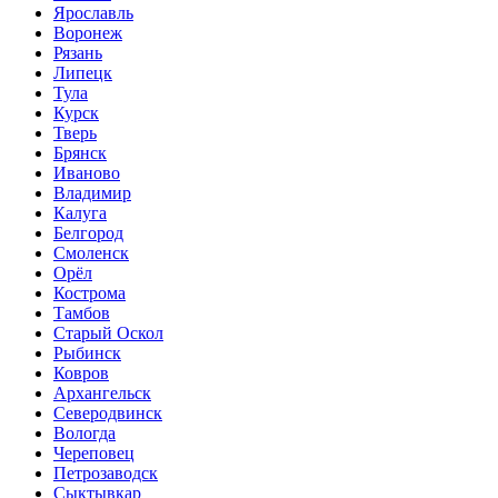
Ярославль
Воронеж
Рязань
Липецк
Тула
Курск
Тверь
Брянск
Иваново
Владимир
Калуга
Белгород
Смоленск
Орёл
Кострома
Тамбов
Старый Оскол
Рыбинск
Ковров
Архангельск
Северодвинск
Вологда
Череповец
Петрозаводск
Сыктывкар