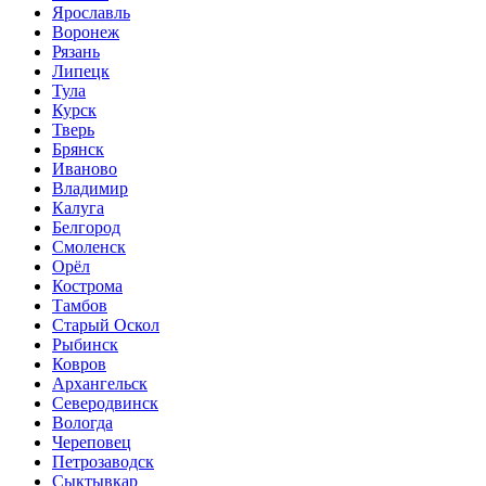
Ярославль
Воронеж
Рязань
Липецк
Тула
Курск
Тверь
Брянск
Иваново
Владимир
Калуга
Белгород
Смоленск
Орёл
Кострома
Тамбов
Старый Оскол
Рыбинск
Ковров
Архангельск
Северодвинск
Вологда
Череповец
Петрозаводск
Сыктывкар