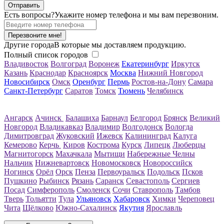
Есть вопросы?
Укажите номер телефона и мы вам перезвоним.
Перезвоните мне!
Другие города
В которые мы доставляем продукцию.
Полный список городов
Владивосток
Волгоград
Воронеж
Екатеринбург
Иркутск
Казань
Краснодар
Красноярск
Москва
Нижний Новгород
Новосибирск
Омск
Оренбург
Пермь
Ростов-на-Дону
Самара
Санкт-Петербург
Саратов
Томск
Тюмень
Челябинск
Ангарск
Ачинск
Балашиха
Барнаул
Белгород
Брянск
Великий
Новгород
Владикавказ
Владимир
Волгодонск
Вологда
Димитровград
Жуковский
Ижевск
Калининград
Калуга
Кемерово
Керчь
Киров
Кострома
Курск
Липецк
Люберцы
Магнитогорск
Махачкала
Мытищи
Набережные Челны
Нальчик
Нижневартовск
Новомосковск
Новороссийск
Ногинск
Орёл
Орск
Пенза
Первоуральск
Подольск
Псков
Пушкино
Рыбинск
Рязань
Саранск
Севастополь
Сергиев
Посад
Симферополь
Смоленск
Сочи
Ставрополь
Тамбов
Тверь
Тольятти
Тула
Ульяновск
Хабаровск
Химки
Череповец
Чита
Щёлково
Южно-Сахалинск
Якутия
Ярославль