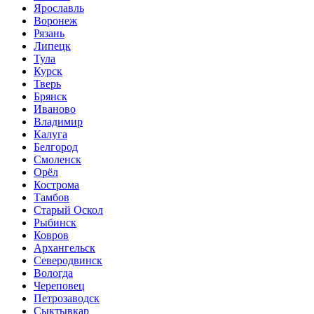
Ярославль
Воронеж
Рязань
Липецк
Тула
Курск
Тверь
Брянск
Иваново
Владимир
Калуга
Белгород
Смоленск
Орёл
Кострома
Тамбов
Старый Оскол
Рыбинск
Ковров
Архангельск
Северодвинск
Вологда
Череповец
Петрозаводск
Сыктывкар