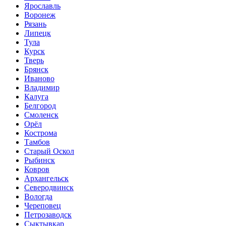
Ярославль
Воронеж
Рязань
Липецк
Тула
Курск
Тверь
Брянск
Иваново
Владимир
Калуга
Белгород
Смоленск
Орёл
Кострома
Тамбов
Старый Оскол
Рыбинск
Ковров
Архангельск
Северодвинск
Вологда
Череповец
Петрозаводск
Сыктывкар