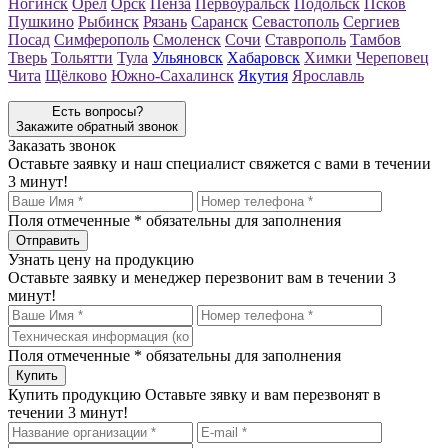
Ногинск
Орёл
Орск
Пенза
Первоуральск
Подольск
Псков
Пушкино
Рыбинск
Рязань
Саранск
Севастополь
Сергиев
Посад
Симферополь
Смоленск
Сочи
Ставрополь
Тамбов
Тверь
Тольятти
Тула
Ульяновск
Хабаровск
Химки
Череповец
Чита
Щёлково
Южно-Сахалинск
Якутия
Ярославль
Есть вопросы?
Закажите обратный звонок
Заказать звонок
Оставьте заявку и наш специалист свяжется с вами в течении
3 минут!
Поля отмеченные
*
обязательны для заполнения
Узнать цену на продукцию
Оставьте заявку и менеджер перезвонит вам в течении 3
минут!
Поля отмеченные
*
обязательны для заполнения
Купить продукцию
Оставьте зявку и вам перезвонят в
течении 3 минут!