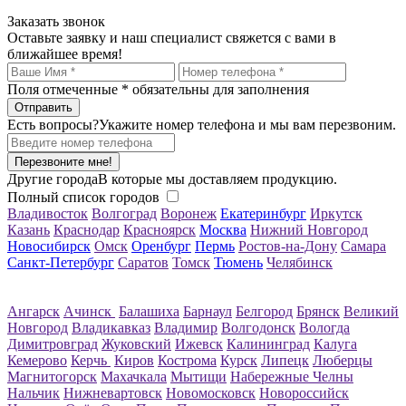
Заказать звонок
Оставьте заявку и наш специалист свяжется с вами в
ближайшее время!
Поля отмеченные
*
обязательны для заполнения
Есть вопросы?
Укажите номер телефона и мы вам перезвоним.
Перезвоните мне!
Другие города
В которые мы доставляем продукцию.
Полный список городов
Владивосток
Волгоград
Воронеж
Екатеринбург
Иркутск
Казань
Краснодар
Красноярск
Москва
Нижний Новгород
Новосибирск
Омск
Оренбург
Пермь
Ростов-на-Дону
Самара
Санкт-Петербург
Саратов
Томск
Тюмень
Челябинск
Ангарск
Ачинск
Балашиха
Барнаул
Белгород
Брянск
Великий
Новгород
Владикавказ
Владимир
Волгодонск
Вологда
Димитровград
Жуковский
Ижевск
Калининград
Калуга
Кемерово
Керчь
Киров
Кострома
Курск
Липецк
Люберцы
Магнитогорск
Махачкала
Мытищи
Набережные Челны
Нальчик
Нижневартовск
Новомосковск
Новороссийск