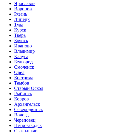
Ярославль
Воронеж
Рязань
Липецк
Тула
Курск
Тверь
Брянск
Иваново
Владимир
Калуга
Белгород
Смоленск
Орёл
Кострома
Тамбов
Старый Оскол
Рыбинск
Ковров
Архангельск
Северодвинск
Вологда
Череповец
Петрозаводск
Сыктывкар