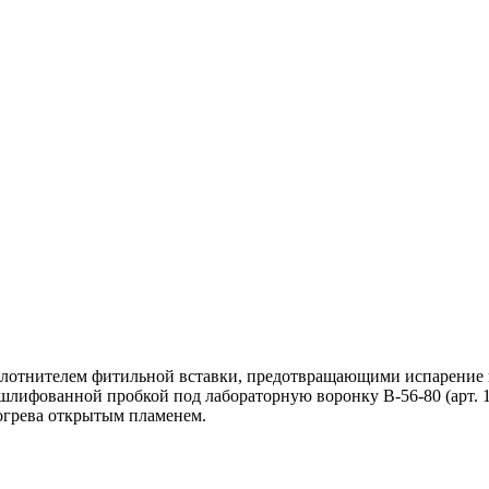
плотнителем фитильной вставки, предотвращающими испарение и
ришлифованной пробкой под лабораторную воронку В-56-80 (арт.
догрева открытым пламенем.