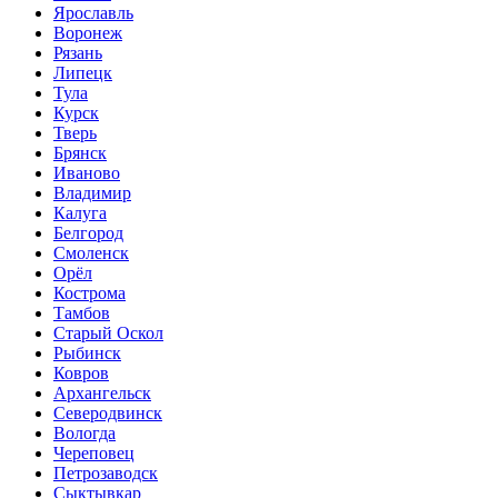
Ярославль
Воронеж
Рязань
Липецк
Тула
Курск
Тверь
Брянск
Иваново
Владимир
Калуга
Белгород
Смоленск
Орёл
Кострома
Тамбов
Старый Оскол
Рыбинск
Ковров
Архангельск
Северодвинск
Вологда
Череповец
Петрозаводск
Сыктывкар