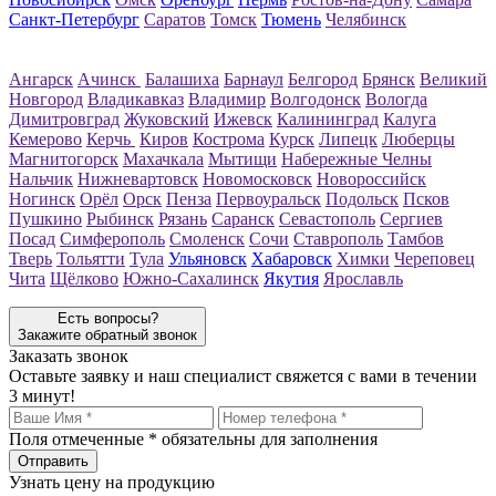
Санкт-Петербург
Саратов
Томск
Тюмень
Челябинск
Ангарск
Ачинск
Балашиха
Барнаул
Белгород
Брянск
Великий
Новгород
Владикавказ
Владимир
Волгодонск
Вологда
Димитровград
Жуковский
Ижевск
Калининград
Калуга
Кемерово
Керчь
Киров
Кострома
Курск
Липецк
Люберцы
Магнитогорск
Махачкала
Мытищи
Набережные Челны
Нальчик
Нижневартовск
Новомосковск
Новороссийск
Ногинск
Орёл
Орск
Пенза
Первоуральск
Подольск
Псков
Пушкино
Рыбинск
Рязань
Саранск
Севастополь
Сергиев
Посад
Симферополь
Смоленск
Сочи
Ставрополь
Тамбов
Тверь
Тольятти
Тула
Ульяновск
Хабаровск
Химки
Череповец
Чита
Щёлково
Южно-Сахалинск
Якутия
Ярославль
Есть вопросы?
Закажите обратный звонок
Заказать звонок
Оставьте заявку и наш специалист свяжется с вами в течении
3 минут!
Поля отмеченные
*
обязательны для заполнения
Узнать цену на продукцию