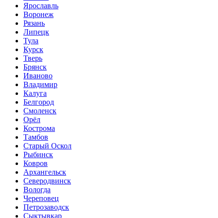
Ярославль
Воронеж
Рязань
Липецк
Тула
Курск
Тверь
Брянск
Иваново
Владимир
Калуга
Белгород
Смоленск
Орёл
Кострома
Тамбов
Старый Оскол
Рыбинск
Ковров
Архангельск
Северодвинск
Вологда
Череповец
Петрозаводск
Сыктывкар