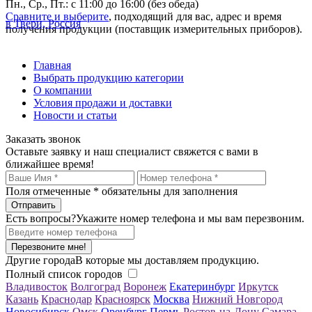
Пн., Ср., Пт.: с 11:00 до 16:00 (без обеда)
Сравните и выберите
, подходящий для вас, адрес и время
в Твери, Россия
получения продукции (поставщик измерительных приборов).
Главная
Выбрать продукцию категории
О компании
Условия продажи и доставки
Новости и статьи
Заказать звонок
Оставьте заявку и наш специалист свяжется с вами в
ближайшее время!
Поля отмеченные
*
обязательны для заполнения
Есть вопросы?
Укажите номер телефона и мы вам перезвоним.
Перезвоните мне!
Другие города
В которые мы доставляем продукцию.
Полный список городов
Владивосток
Волгоград
Воронеж
Екатеринбург
Иркутск
Казань
Краснодар
Красноярск
Москва
Нижний Новгород
Новосибирск
Омск
Оренбург
Пермь
Ростов-на-Дону
Самара