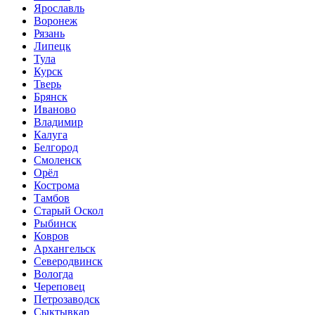
Ярославль
Воронеж
Рязань
Липецк
Тула
Курск
Тверь
Брянск
Иваново
Владимир
Калуга
Белгород
Смоленск
Орёл
Кострома
Тамбов
Старый Оскол
Рыбинск
Ковров
Архангельск
Северодвинск
Вологда
Череповец
Петрозаводск
Сыктывкар