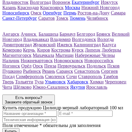
Владивосток
Волгоград
Воронеж
Екатеринбург
Иркутск
Казань
Краснодар
Красноярск
Москва
Нижний Новгород
Новосибирск
Омск
Оренбург
Пермь
Ростов-на-Дону
Самара
Санкт-Петербург
Саратов
Томск
Тюмень
Челябинск
Ангарск
Ачинск
Балашиха
Барнаул
Белгород
Брянск
Великий
Новгород
Владикавказ
Владимир
Волгодонск
Вологда
Димитровград
Жуковский
Ижевск
Калининград
Калуга
Кемерово
Керчь
Киров
Кострома
Курск
Липецк
Люберцы
Магнитогорск
Махачкала
Мытищи
Набережные Челны
Нальчик
Нижневартовск
Новомосковск
Новороссийск
Ногинск
Орёл
Орск
Пенза
Первоуральск
Подольск
Псков
Пушкино
Рыбинск
Рязань
Саранск
Севастополь
Сергиев
Посад
Симферополь
Смоленск
Сочи
Ставрополь
Тамбов
Тверь
Тольятти
Тула
Ульяновск
Хабаровск
Химки
Череповец
Чита
Щёлково
Южно-Сахалинск
Якутия
Ярославль
Есть вопросы?
Закажите обратный звонок
Купить продукцию
Цилиндр мерный лабораторный 100 мл
Поля отмеченные
*
обязательны для заполнения