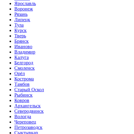
Ярославль
Воронеж
Рязань
Липецк
Тула
Курск
Тверь
Брянск
Иваново
Владимир
Калуга
Белгород
Смоленск
Орёл
Кострома
Тамбов
Старый Оскол
Рыбинск
Ковров
Архангельск
Северодвинск
Вологда
Череповец
Петрозаводск
Сыктывкар