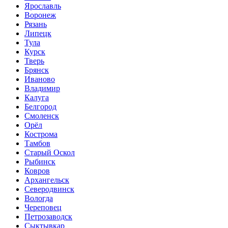
Ярославль
Воронеж
Рязань
Липецк
Тула
Курск
Тверь
Брянск
Иваново
Владимир
Калуга
Белгород
Смоленск
Орёл
Кострома
Тамбов
Старый Оскол
Рыбинск
Ковров
Архангельск
Северодвинск
Вологда
Череповец
Петрозаводск
Сыктывкар