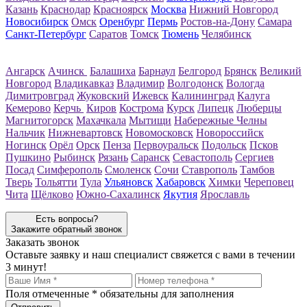
Казань
Краснодар
Красноярск
Москва
Нижний Новгород
Новосибирск
Омск
Оренбург
Пермь
Ростов-на-Дону
Самара
Санкт-Петербург
Саратов
Томск
Тюмень
Челябинск
Ангарск
Ачинск
Балашиха
Барнаул
Белгород
Брянск
Великий
Новгород
Владикавказ
Владимир
Волгодонск
Вологда
Димитровград
Жуковский
Ижевск
Калининград
Калуга
Кемерово
Керчь
Киров
Кострома
Курск
Липецк
Люберцы
Магнитогорск
Махачкала
Мытищи
Набережные Челны
Нальчик
Нижневартовск
Новомосковск
Новороссийск
Ногинск
Орёл
Орск
Пенза
Первоуральск
Подольск
Псков
Пушкино
Рыбинск
Рязань
Саранск
Севастополь
Сергиев
Посад
Симферополь
Смоленск
Сочи
Ставрополь
Тамбов
Тверь
Тольятти
Тула
Ульяновск
Хабаровск
Химки
Череповец
Чита
Щёлково
Южно-Сахалинск
Якутия
Ярославль
Есть вопросы?
Закажите обратный звонок
Заказать звонок
Оставьте заявку и наш специалист свяжется с вами в течении
3 минут!
Поля отмеченные
*
обязательны для заполнения