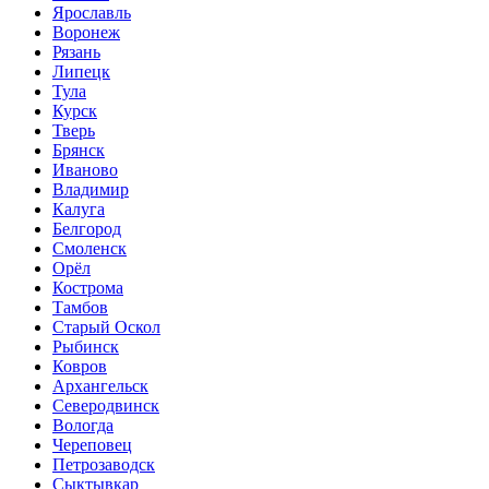
Ярославль
Воронеж
Рязань
Липецк
Тула
Курск
Тверь
Брянск
Иваново
Владимир
Калуга
Белгород
Смоленск
Орёл
Кострома
Тамбов
Старый Оскол
Рыбинск
Ковров
Архангельск
Северодвинск
Вологда
Череповец
Петрозаводск
Сыктывкар