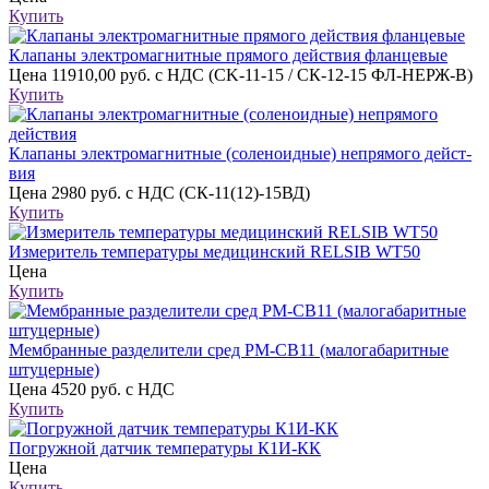
Купить
Клапаны электро­маг­нит­ные пря­мо­го дейст­вия фланцевые
Цена
11910,00 руб. с НДС (CK-11-15 / СК-12-15 ФЛ-НЕРЖ-В)
Купить
Клапаны электро­маг­нит­ные (соле­но­ид­ные) непря­мо­го дейст­
вия
Цена
2980 руб. с НДС (СК-11(12)-15ВД)
Купить
Измеритель температуры медицинский RELSIB WT50
Цена
Купить
Мембранные разделители сред РМ-СВ11 (малогабаритные
штуцерные)
Цена
4520 руб. с НДС
Купить
Погружной датчик температуры К1И-КК
Цена
Купить