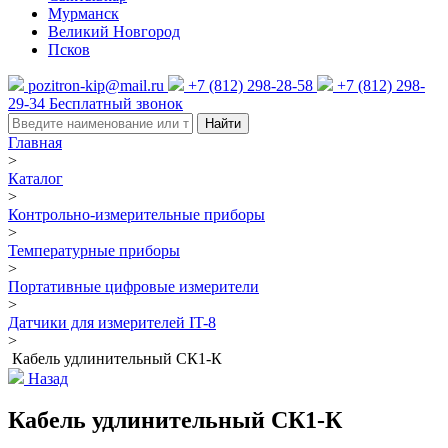
Мурманск
Великий Новгород
Псков
pozitron-kip@mail.ru
+7 (812) 298-28-58
+7 (812) 298-
29-34
Бесплатный звонок
Найти
Главная
>
Каталог
>
Контрольно-измерительные приборы
>
Температурные приборы
>
Портативные цифровые измерители
>
Датчики для измерителей IT-8
>
Кабель удлинительный СК1-К
Назад
Кабель удлинительный СК1-К