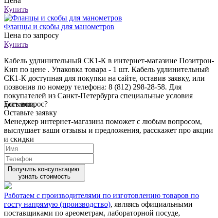
Цена
Купить
Фланцы и скобы для манометров
Цена
по запросу
Купить
Кабель удлинительный СК1-К в интернет-магазине Позитрон-
Кип по цене . Упаковка товара - 1 шт. Кабель удлинительный
СК1-К доступная для покупки на сайте, оставив заявку, или
позвонив по номеру телефона: 8 (812) 298-28-58. Для
покупателей из Санкт-Петербурга специальные условия
Есть вопрос?
доставки.
Оставьте заявку
Менеджер интернет-магазина поможет с любым вопросом,
выслушает ваши
отзывы
и предложения, расскажет про акции
и скидки
Получить консультацию
узнать стоимость
Работаем с производителями по изготовлению товаров по
госту напрямую (производство)
, являясь официальными
поставщиками по ареометрам, лабораторной посуде,