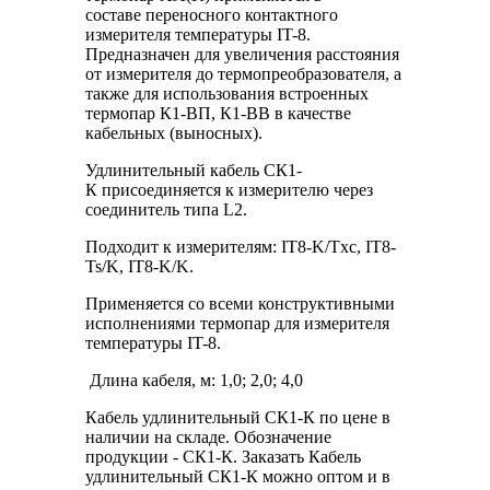
составе переносного контактного
измерителя температуры IT-8.
Предназначен для увеличения расстояния
от измерителя до термопреобразователя, а
также для использования встроенных
термопар К1-ВП, К1-ВВ в качестве
кабельных (выносных).
Удлинительный кабель СК1-
К присоединяется к измерителю через
соединитель типа L2.
Подходит к измерителям: IT8-K/Tхc, IT8-
Ts/K, IT8-K/K.
Применяется со всеми конструктивными
исполнениями термопар для измерителя
температуры IT-8.
Длина кабеля, м: 1,0; 2,0; 4,0
Кабель удлинительный СК1-К по цене в
наличии на складе. Обозначение
продукции - СК1-К. Заказать Кабель
удлинительный СК1-К можно оптом и в