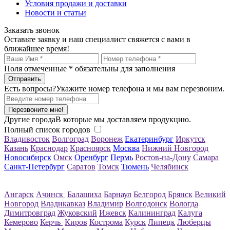
Условия продажи и доставки
Новости и статьи
Заказать звонок
Оставьте заявку и наш специалист свяжется с вами в
ближайшее время!
Поля отмеченные
*
обязательны для заполнения
Есть вопросы?
Укажите номер телефона и мы вам перезвоним.
Перезвоните мне!
Другие города
В которые мы доставляем продукцию.
Полный список городов
Владивосток
Волгоград
Воронеж
Екатеринбург
Иркутск
Казань
Краснодар
Красноярск
Москва
Нижний Новгород
Новосибирск
Омск
Оренбург
Пермь
Ростов-на-Дону
Самара
Санкт-Петербург
Саратов
Томск
Тюмень
Челябинск
Ангарск
Ачинск
Балашиха
Барнаул
Белгород
Брянск
Великий
Новгород
Владикавказ
Владимир
Волгодонск
Вологда
Димитровград
Жуковский
Ижевск
Калининград
Калуга
Кемерово
Керчь
Киров
Кострома
Курск
Липецк
Люберцы