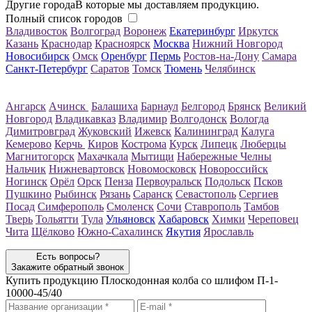
Другие города
В которые мы доставляем продукцию.
Полный список городов
Владивосток
Волгоград
Воронеж
Екатеринбург
Иркутск
Казань
Краснодар
Красноярск
Москва
Нижний Новгород
Новосибирск
Омск
Оренбург
Пермь
Ростов-на-Дону
Самара
Санкт-Петербург
Саратов
Томск
Тюмень
Челябинск
Ангарск
Ачинск
Балашиха
Барнаул
Белгород
Брянск
Великий
Новгород
Владикавказ
Владимир
Волгодонск
Вологда
Димитровград
Жуковский
Ижевск
Калининград
Калуга
Кемерово
Керчь
Киров
Кострома
Курск
Липецк
Люберцы
Магнитогорск
Махачкала
Мытищи
Набережные Челны
Нальчик
Нижневартовск
Новомосковск
Новороссийск
Ногинск
Орёл
Орск
Пенза
Первоуральск
Подольск
Псков
Пушкино
Рыбинск
Рязань
Саранск
Севастополь
Сергиев
Посад
Симферополь
Смоленск
Сочи
Ставрополь
Тамбов
Тверь
Тольятти
Тула
Ульяновск
Хабаровск
Химки
Череповец
Чита
Щёлково
Южно-Сахалинск
Якутия
Ярославль
Есть вопросы?
Закажите обратный звонок
Купить продукцию
Плоскодонная колба со шлифом П-1-
10000-45/40