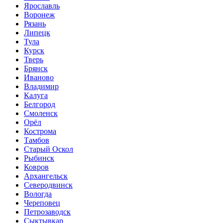
Ярославль
Воронеж
Рязань
Липецк
Тула
Курск
Тверь
Брянск
Иваново
Владимир
Калуга
Белгород
Смоленск
Орёл
Кострома
Тамбов
Старый Оскол
Рыбинск
Ковров
Архангельск
Северодвинск
Вологда
Череповец
Петрозаводск
Сыктывкар