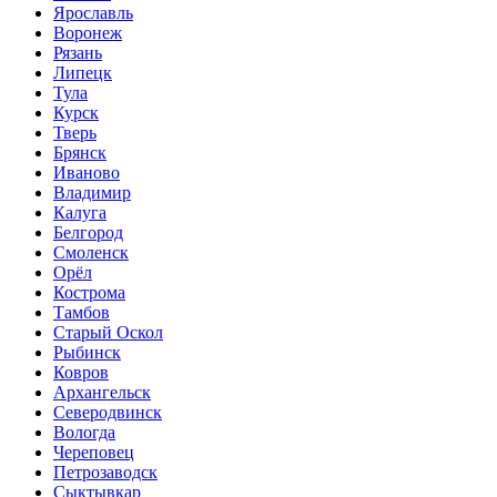
Ярославль
Воронеж
Рязань
Липецк
Тула
Курск
Тверь
Брянск
Иваново
Владимир
Калуга
Белгород
Смоленск
Орёл
Кострома
Тамбов
Старый Оскол
Рыбинск
Ковров
Архангельск
Северодвинск
Вологда
Череповец
Петрозаводск
Сыктывкар