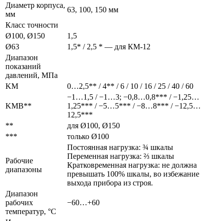
Диаметр корпуса,
63, 100, 150 мм
мм
Класс точности
Ø100, Ø150
1,5
Ø63
1,5* / 2,5 * — для КМ-12
Диапазон
показаний
давлений, МПа
KМ
0…2,5** / 4** / 6 / 10 / 16 / 25 / 40 / 60
−1…1,5 / −1…3; −0,8…0,8*** / −1,25…
KМВ**
1,25*** / −5…5*** / −8…8*** / −12,5…
12,5***
**
для Ø100, Ø150
***
только Ø100
Постоянная нагрузка: ¾ шкалы
Переменная нагрузка: ⅔ шкалы
Рабочие
Кратковременная нагрузка: не должна
диапазоны
превышать 100% шкалы, во избежание
выхода прибора из строя.
Диапазон
рабочих
−60…+60
температур, °C