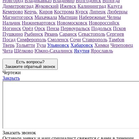
Новгород
Владикавказ
Владимир
Волгодонск
Вологда
Димитровград
Жуковский
Ижевск
Калининград
Калуга
Кемерово
Керчь
Киров
Кострома
Курск
Липецк
Люберцы
Магнитогорск
Махачкала
Мытищи
Набережные Челны
Нальчик
Нижневартовск
Новомосковск
Новороссийск
Ногинск
Орёл
Орск
Пенза
Первоуральск
Подольск
Псков
Пушкино
Рыбинск
Рязань
Саранск
Севастополь
Сергиев
Посад
Симферополь
Смоленск
Сочи
Ставрополь
Тамбов
Тверь
Тольятти
Тула
Ульяновск
Хабаровск
Химки
Череповец
Чита
Щёлково
Южно-Сахалинск
Якутия
Ярославль
Есть вопросы?
Закажите обратный звонок
Чертежи
Закрыть
Заказать звонок
Оставьте заявку и наш специалист свяжется с вами в течении