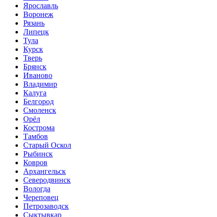
Ярославль
Воронеж
Рязань
Липецк
Тула
Курск
Тверь
Брянск
Иваново
Владимир
Калуга
Белгород
Смоленск
Орёл
Кострома
Тамбов
Старый Оскол
Рыбинск
Ковров
Архангельск
Северодвинск
Вологда
Череповец
Петрозаводск
Сыктывкар