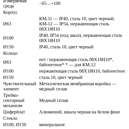
Измеряемая
−65…+100
среда
Корпус
КМ-11 — IP40, сталь 10, цвет черный;
Ø63
КМ-12 — IP54, нержавеющая сталь
08Х18Н10
IP40, IP54 (под заказ), нержавеющая сталь
Ø100
08Х18Н10
Ø150
IP40, сталь 10, цвет черный
Кольцо
нет / нержавеющая сталь 08Х18Н10*,
Ø63
байонетное* * — для КМ-12
Ø100
нержавеющая сталь 08Х18Н10, байонетное
Ø150
сталь 10, цвет черный
Чувствительный
Металлическая мембранная коробка —
элемент
медный сплав
Трибко-
секторный
Медный сплав
механизм
Циферблат
Алюминий, шкала черная на белом фоне
Стекло
Ø100, Ø150
минеральное