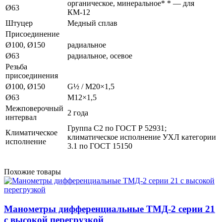
органическое, минеральное* * — для
Ø63
КМ-12
Штуцер
Медный сплав
Присоединение
Ø100, Ø150
радиальное
Ø63
радиальное, осевое
Резьба
присоединения
Ø100, Ø150
G½ / M20×1,5
Ø63
M12×1,5
Межповерочный
2 года
интервал
Группа C2 по ГОСТ Р 52931;
Климатическое
климатическое исполнение УХЛ категории
исполнение
3.1 по ГОСТ 15150
Похожие товары
Манометры дифференциальные ТМД-2 серии 21
с высокой перегрузкой