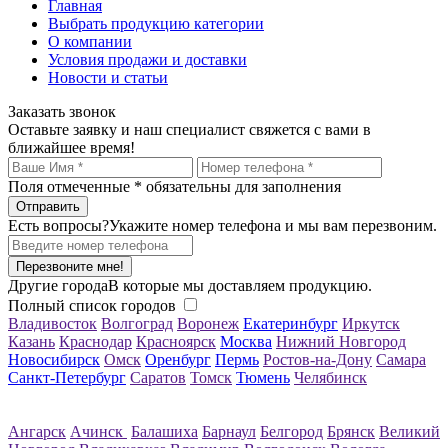
Главная
Выбрать продукцию категории
О компании
Условия продажи и доставки
Новости и статьи
Заказать звонок
Оставьте заявку и наш специалист свяжется с вами в
ближайшее время!
Поля отмеченные
*
обязательны для заполнения
Есть вопросы?
Укажите номер телефона и мы вам перезвоним.
Перезвоните мне!
Другие города
В которые мы доставляем продукцию.
Полный список городов
Владивосток
Волгоград
Воронеж
Екатеринбург
Иркутск
Казань
Краснодар
Красноярск
Москва
Нижний Новгород
Новосибирск
Омск
Оренбург
Пермь
Ростов-на-Дону
Самара
Санкт-Петербург
Саратов
Томск
Тюмень
Челябинск
Ангарск
Ачинск
Балашиха
Барнаул
Белгород
Брянск
Великий