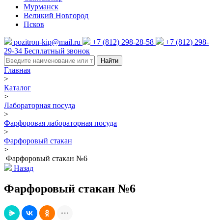
Мурманск
Великий Новгород
Псков
pozitron-kip@mail.ru
+7 (812) 298-28-58
+7 (812) 298-
29-34
Бесплатный звонок
Найти
Главная
>
Каталог
>
Лабораторная посуда
>
Фарфоровая лабораторная посуда
>
Фарфоровый стакан
>
Фарфоровый стакан №6
Назад
Фарфоровый стакан №6