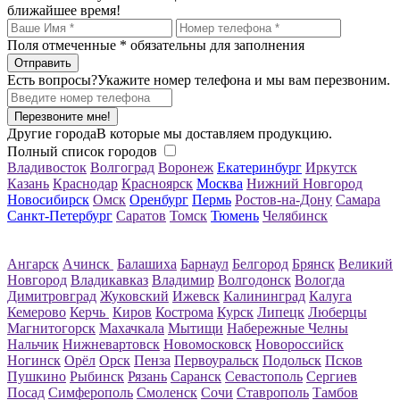
ближайшее время!
Поля отмеченные
*
обязательны для заполнения
Есть вопросы?
Укажите номер телефона и мы вам перезвоним.
Перезвоните мне!
Другие города
В которые мы доставляем продукцию.
Полный список городов
Владивосток
Волгоград
Воронеж
Екатеринбург
Иркутск
Казань
Краснодар
Красноярск
Москва
Нижний Новгород
Новосибирск
Омск
Оренбург
Пермь
Ростов-на-Дону
Самара
Санкт-Петербург
Саратов
Томск
Тюмень
Челябинск
Ангарск
Ачинск
Балашиха
Барнаул
Белгород
Брянск
Великий
Новгород
Владикавказ
Владимир
Волгодонск
Вологда
Димитровград
Жуковский
Ижевск
Калининград
Калуга
Кемерово
Керчь
Киров
Кострома
Курск
Липецк
Люберцы
Магнитогорск
Махачкала
Мытищи
Набережные Челны
Нальчик
Нижневартовск
Новомосковск
Новороссийск
Ногинск
Орёл
Орск
Пенза
Первоуральск
Подольск
Псков
Пушкино
Рыбинск
Рязань
Саранск
Севастополь
Сергиев
Посад
Симферополь
Смоленск
Сочи
Ставрополь
Тамбов