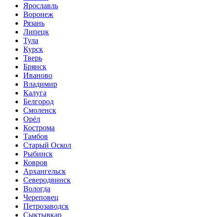
Ярославль
Воронеж
Рязань
Липецк
Тула
Курск
Тверь
Брянск
Иваново
Владимир
Калуга
Белгород
Смоленск
Орёл
Кострома
Тамбов
Старый Оскол
Рыбинск
Ковров
Архангельск
Северодвинск
Вологда
Череповец
Петрозаводск
Сыктывкар