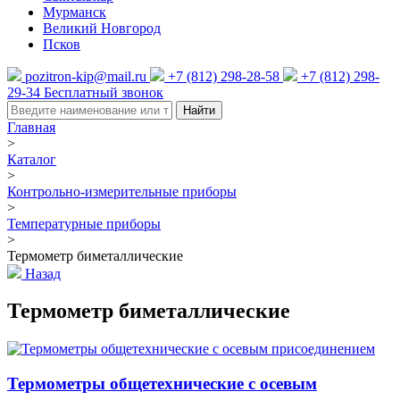
Мурманск
Великий Новгород
Псков
pozitron-kip@mail.ru
+7 (812) 298-28-58
+7 (812) 298-
29-34
Бесплатный звонок
Найти
Главная
>
Каталог
>
Контрольно-измерительные приборы
>
Температурные приборы
>
Термометр биметаллические
Назад
Термометр биметаллические
Термометры общетехнические с осевым