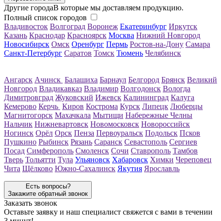
Другие города
В которые мы доставляем продукцию.
Полный список городов
Владивосток
Волгоград
Воронеж
Екатеринбург
Иркутск
Казань
Краснодар
Красноярск
Москва
Нижний Новгород
Новосибирск
Омск
Оренбург
Пермь
Ростов-на-Дону
Самара
Санкт-Петербург
Саратов
Томск
Тюмень
Челябинск
Ангарск
Ачинск
Балашиха
Барнаул
Белгород
Брянск
Великий
Новгород
Владикавказ
Владимир
Волгодонск
Вологда
Димитровград
Жуковский
Ижевск
Калининград
Калуга
Кемерово
Керчь
Киров
Кострома
Курск
Липецк
Люберцы
Магнитогорск
Махачкала
Мытищи
Набережные Челны
Нальчик
Нижневартовск
Новомосковск
Новороссийск
Ногинск
Орёл
Орск
Пенза
Первоуральск
Подольск
Псков
Пушкино
Рыбинск
Рязань
Саранск
Севастополь
Сергиев
Посад
Симферополь
Смоленск
Сочи
Ставрополь
Тамбов
Тверь
Тольятти
Тула
Ульяновск
Хабаровск
Химки
Череповец
Чита
Щёлково
Южно-Сахалинск
Якутия
Ярославль
Есть вопросы?
Закажите обратный звонок
Заказать звонок
Оставьте заявку и наш специалист свяжется с вами в течении
3 минут!