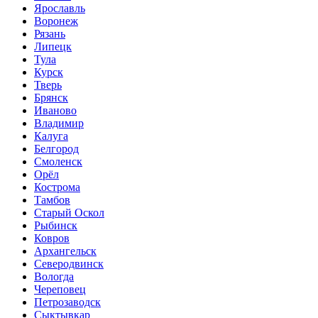
Ярославль
Воронеж
Рязань
Липецк
Тула
Курск
Тверь
Брянск
Иваново
Владимир
Калуга
Белгород
Смоленск
Орёл
Кострома
Тамбов
Старый Оскол
Рыбинск
Ковров
Архангельск
Северодвинск
Вологда
Череповец
Петрозаводск
Сыктывкар