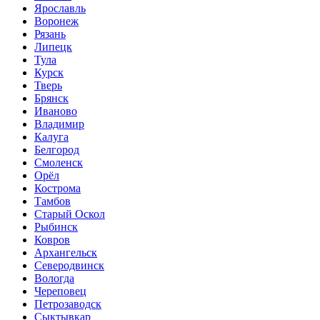
Ярославль
Воронеж
Рязань
Липецк
Тула
Курск
Тверь
Брянск
Иваново
Владимир
Калуга
Белгород
Смоленск
Орёл
Кострома
Тамбов
Старый Оскол
Рыбинск
Ковров
Архангельск
Северодвинск
Вологда
Череповец
Петрозаводск
Сыктывкар